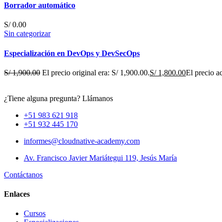
Borrador automático
S/
0.00
Sin categorizar
Especialización en DevOps y DevSecOps
S/
1,900.00
El precio original era: S/ 1,900.00.
S/
1,800.00
El precio ac
¿Tiene alguna pregunta? Llámanos
+51 983 621 918
+51 932 445 170
informes@cloudnative-academy.com
Av. Francisco Javier Mariátegui 119, Jesús María
Contáctanos
Enlaces
Cursos