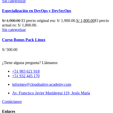
Sin categorizar
Especialización en DevOps y DevSecOps
S/
1,900.00
El precio original era: S/ 1,900.00.
S/
1,800.00
El precio
actual es: S/ 1,800.00.
Sin categorizar
Curso Bonus Pack Linux
S/
500.00
¿Tiene alguna pregunta? Llámanos
+51 983 621 918
+51 932 445 170
informes@cloudnative-academy.com
Av. Francisco Javier Mariátegui 119, Jesús María
Contáctanos
Enlaces